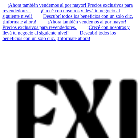
¡Ahora también vendemos al por mayor! Precios exclusivos para
revendedores.
¡Crecé con nosotros y llevá tu negocio al
siguiente nivel!
Descubrí todos los beneficios con un solo clic.
¡Informate ahora!
¡Ahora también vendemos al por mayor!
Precios exclusivos para revendedores.
¡Crecé con nosotros y
llevá tu negocio al siguiente nivel!
Descubrí todos los
beneficios con un solo clic. ¡Informate ahora!