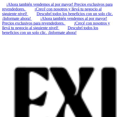
¡Ahora también vendemos al por mayor! Precios exclusivos para
revendedores.
¡Crecé con nosotros y llevá tu negocio al
siguiente nivel!
Descubrí todos los beneficios con un solo clic.
¡Informate ahora!
¡Ahora también vendemos al por mayor!
Precios exclusivos para revendedores.
¡Crecé con nosotros y
llevá tu negocio al siguiente nivel!
Descubrí todos los
beneficios con un solo clic. ¡Informate ahora!