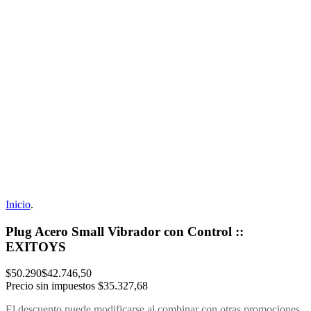
Inicio
.
Plug Acero Small Vibrador con Control ::
EXITOYS
$50.290
$42.746,50
Precio sin impuestos
$35.327,68
El descuento puede modificarse al combinar con otras promociones.