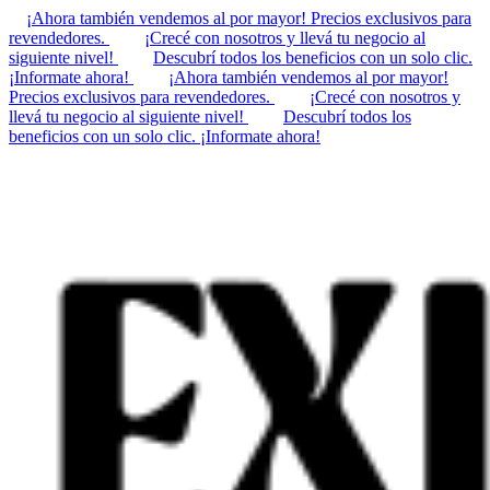
¡Ahora también vendemos al por mayor! Precios exclusivos para
revendedores.
¡Crecé con nosotros y llevá tu negocio al
siguiente nivel!
Descubrí todos los beneficios con un solo clic.
¡Informate ahora!
¡Ahora también vendemos al por mayor!
Precios exclusivos para revendedores.
¡Crecé con nosotros y
llevá tu negocio al siguiente nivel!
Descubrí todos los
beneficios con un solo clic. ¡Informate ahora!