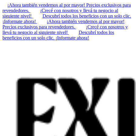
¡Ahora también vendemos al por mayor! Precios exclusivos para
revendedores.
¡Crecé con nosotros y llevá tu negocio al
siguiente nivel!
Descubrí todos los beneficios con un solo clic.
¡Informate ahora!
¡Ahora también vendemos al por mayor!
Precios exclusivos para revendedores.
¡Crecé con nosotros y
llevá tu negocio al siguiente nivel!
Descubrí todos los
beneficios con un solo clic. ¡Informate ahora!