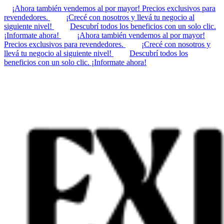
¡Ahora también vendemos al por mayor! Precios exclusivos para
revendedores.
¡Crecé con nosotros y llevá tu negocio al
siguiente nivel!
Descubrí todos los beneficios con un solo clic.
¡Informate ahora!
¡Ahora también vendemos al por mayor!
Precios exclusivos para revendedores.
¡Crecé con nosotros y
llevá tu negocio al siguiente nivel!
Descubrí todos los
beneficios con un solo clic. ¡Informate ahora!